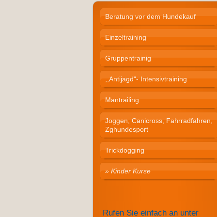
Beratung vor dem Hundekauf
Einzeltraining
Gruppentrainig
,,Antijagd"- Intensivtraining
Mantrailing
Joggen, Canicross, Fahrradfahren,
Zghundesport
Trickdogging
Kinder Kurse
Rufen Sie einfach an unter