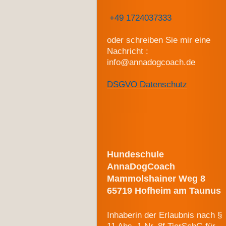
+49 1724037333
oder schreiben Sie mir eine
Nachricht :
info@annadogcoach.de
DSGVO Datenschutz
Hundeschule
AnnaDogCoach
Mammolshainer Weg 8
65719 Hofheim am Taunus
Inhaberin der Erlaubnis nach §