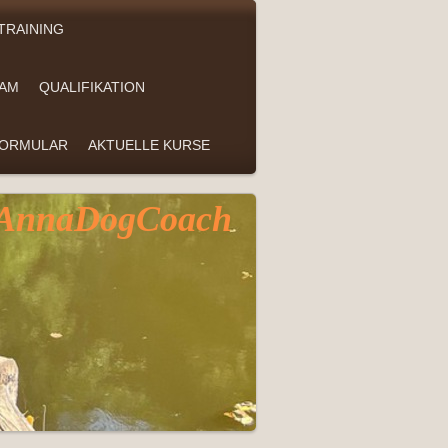
TRAINING
EAM
QUALIFIKATION
FORMULAR
AKTUELLE KURSE
 AnnaDogCoach