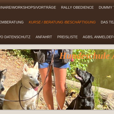
EMINARE/WORKSHOPS/VORTRÄGE
RALLY OBEDIENCE
DUMMY 
LEMBERATUNG
KURSE / BERATUNG /BESCHÄFTIGUNG
DAS T
O DATENSCHUTZ
ANFAHRT
PREISLISTE
AGBS, ANMELDE
Hundeschule